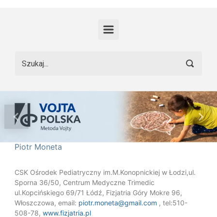
Skip to main content
Previous
Nex
Piotr Moneta
CSK Ośrodek Pediatryczny im.M.Konopnickiej w Łodzi,ul.
Sporna 36/50, Centrum Medyczne Trimedic
ul.Kopcińskiego 69/71 Łódź, Fizjatria Góry Mokre 96,
Włoszczowa, email:
piotr.moneta@gmail.com
, tel:510-
508-78,
www.fizjatria.pl